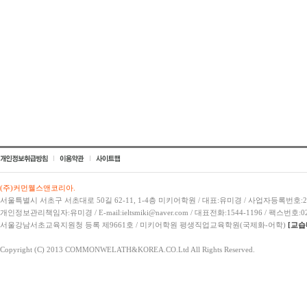
(주)커먼웰스앤코리아.
서울특별시 서초구 서초대로 50길 62-11, 1-4층 미키어학원 / 대표:유미경 / 사업자등록번호:21
개인정보관리책임자:유미경 / E-mail:ieltsmiki@naver.com / 대표전화:1544-1196 / 팩스번호:02
서울강남서초교육지원청 등록 제9661호 / 미키어학원 평생직업교육학원(국제화-어학)
[교습
Copyright (C) 2013 COMMONWELATH&KOREA.CO.Ltd All Rights Reserved.