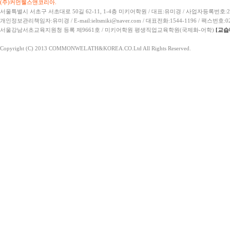
(주)커먼웰스앤코리아.
서울특별시 서초구 서초대로 50길 62-11, 1-4층 미키어학원 / 대표:유미경 / 사업자등록번호:21
개인정보관리책임자:유미경 / E-mail:ieltsmiki@naver.com / 대표전화:1544-1196 / 팩스번호:02
서울강남서초교육지원청 등록 제9661호 / 미키어학원 평생직업교육학원(국제화-어학)
[교습
Copyright (C) 2013 COMMONWELATH&KOREA.CO.Ltd All Rights Reserved.